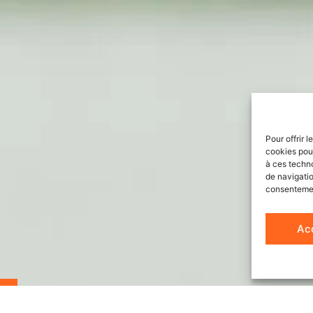
Pour offrir 
cookies pour
à ces techn
de navigatio
consentement
Ac