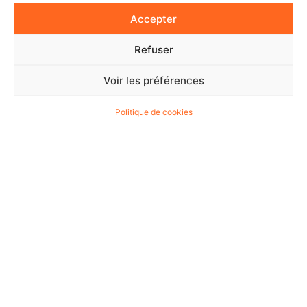
Accepter
Refuser
Voir les préférences
Politique de cookies
ON VOUS RETRACE
TOUTE
L'HISTOIRE !
C’est en 1884 qu’Auguste Vincent, charron, créa la
société Carrosserie VINCENT spécialisée dans la
réparation et la construction de véhicules de
l’époque. Entre 1956 et 1971, la société s’oriente sur
les activités poids lourds et construction.