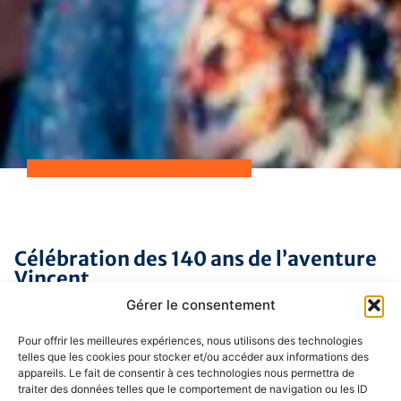
Célébration des 140 ans de l’aventure
Vincent
Gérer le consentement
Le 8 Juin dernier, nous étions près de 900 pour
fêter, entre collaborateurs, les 140 ans de notre
Pour offrir les meilleures expériences, nous utilisons des technologies
groupe familial. L’objectif de l’événement était de
telles que les cookies pour stocker et/ou accéder aux informations des
appareils. Le fait de consentir à ces technologies nous permettra de
célébrer le passé, de profiter du présent avec
traiter des données telles que le comportement de navigation ou les ID
l’ensemble de nos forces vives mais aussi de