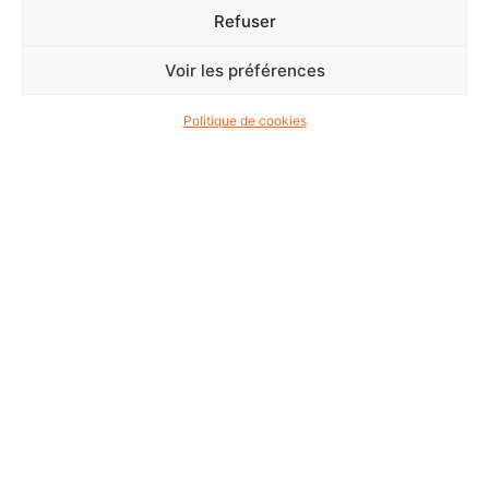
Refuser
Voir les préférences
Politique de cookies
SERVICES TECHNIQUES ET
FLOTTE DE LOCATION
PALFINGER POUR VOS
ÉQUIPEMENTS INDUSTRIELS EN
OCCITANIE, NOUVELLE-
AQUITAINE, LOT-ET-GARONNE,
TARN-ET-GARONNE, GERS ET
HAUTE-GARONNE
1150 Chemin de Bordevieille
31790 Saint-Sauveur
05 61 37 53 60