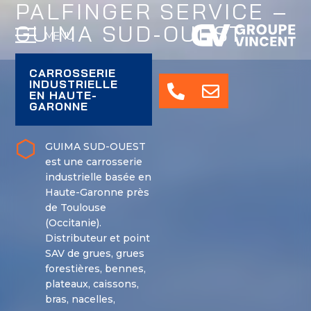
PALFINGER SERVICE –
GUIMA SUD-OUEST
MENU
CARROSSERIE
INDUSTRIELLE
EN HAUTE-
GARONNE
GUIMA SUD-OUEST
est une carrosserie
industrielle basée en
Haute-Garonne près
de Toulouse
(Occitanie).
Distributeur et point
SAV de grues, grues
forestières, bennes,
plateaux, caissons,
bras, nacelles,